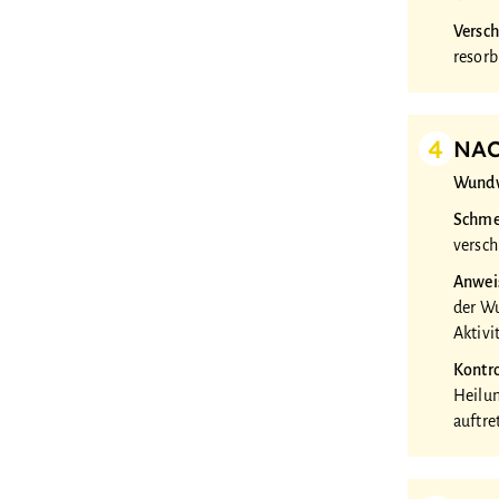
Versch
resorb
4
NA
Wundv
Schm
versch
Anwei
der Wu
Aktivi
Kontr
Heilun
auftre