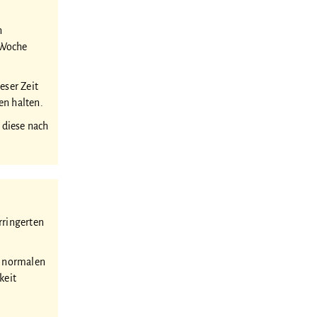
n
 Woche
eser Zeit
en halten.
 diese nach
rringerten
r normalen
keit