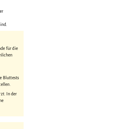
er
sind.
de für die
nlichen
e Bluttests
ellen.
zt. In der
ne