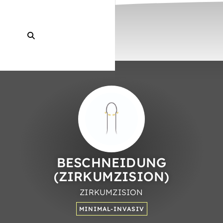
BE­SCHNEID­UNG
(ZIRKUMZISION)
ZIRKUM­ZISION
MINIMAL-INVASIV