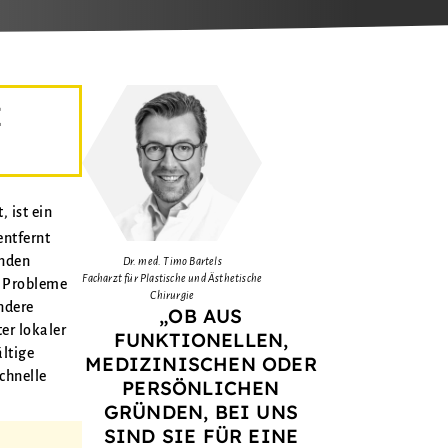
E
 ist ein
entfernt
ünden
Dr. med. Timo Bartels
Facharzt für Plastische und Ästhetische
m Probleme
Chirurgie
ndere
„OB AUS
er lokaler
FUNKTIONELLEN,
ältige
MEDIZINISCHEN ODER
chnelle
PERSÖNLICHEN
GRÜNDEN, BEI UNS
SIND SIE FÜR EINE