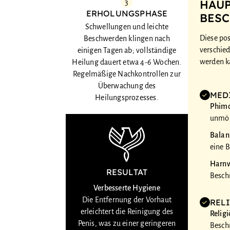
HAUP
3
ERHOLUNGSPHASE
BES
Schwellungen und leichte
Diese po
Beschwerden klingen nach
verschie
einigen Tagen ab; vollständige
werden ka
Heilung dauert etwa 4-6 Wochen.
Regelmäßige Nachkontrollen zur
Überwachung des
MED
Heilungsprozesses.
Phim
unmög
Balani
eine 
Harnw
RESULTAT
Besch
Verbesserte Hygiene
Die Entfernung der Vorhaut
REL
erleichtert die Reinigung des
Relig
Penis, was zu einer geringeren
Beschn