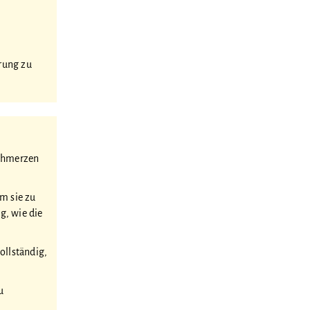
rung zu
Schmerzen
um sie zu
g, wie die
ollständig,
u