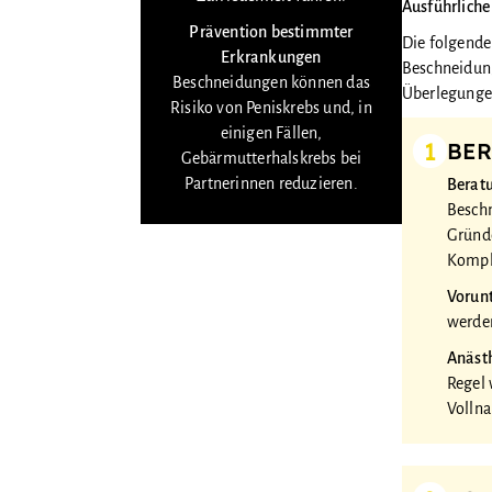
Ausführlich
Prävention bestimmter
Die folgende
Erkrankungen
Beschneidung
Beschneidungen können das
Überlegungen 
Risiko von Peniskrebs und, in
einigen Fällen,
1
BER
Gebärmutterhalskrebs bei
Partnerinnen reduzieren.
Berat
Beschn
Gründe
Kompli
Vorun
werden
Anäst
Regel 
Vollna