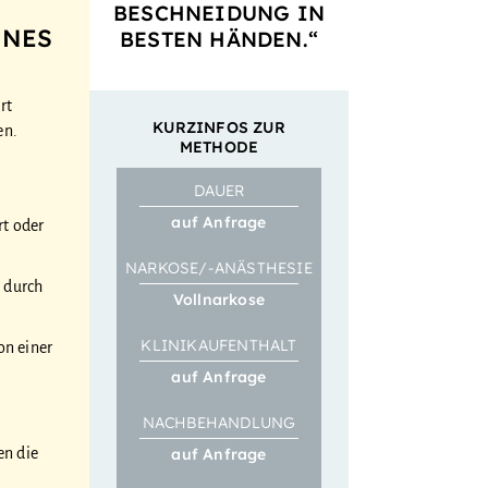
BESCHNEIDUNG IN
NNES
BESTEN HÄNDEN.“
rt
KURZINFOS ZUR
en.
METHODE
DAUER
auf Anfrage
rt oder
NARKOSE/-ANÄSTHESIE
 durch
Vollnarkose
KLINIK­­AUFENTHALT
on einer
auf Anfrage
NACH­BEHANDLUNG
auf Anfrage
en die