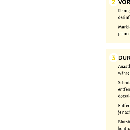
2
VOR
Reinig
desinf
Marki
planen
3
DUR
Anäst
währen
Schni
entfer
dorsal
Entfer
je nac
Blutst
kontro