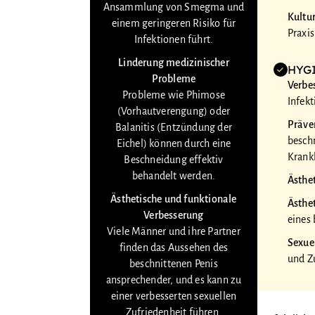
Ansammlung von Smegma und
Kultur
einem geringeren Risiko für
Praxis
Infektionen führt.
Linderung medizinischer
HYG
Probleme
Verbe
Probleme wie Phimose
Infek
(Vorhautverengung) oder
Präve
Balanitis (Entzündung der
besch
Eichel) können durch eine
Krank
Beschneidung effektiv
behandelt werden.
Ästhe
Ästhetische und funktionale
Ästhe
Verbesserung
eines 
Viele Männer und ihre Partner
Sexue
finden das Aussehen des
und Z
beschnittenen Penis
ansprechender, und es kann zu
einer verbesserten sexuellen
Zufriedenheit führen.