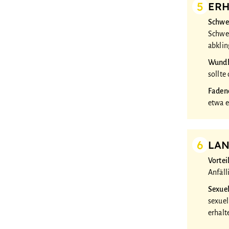
5
ER
Schwe
Schwel
abklin
Wundh
sollte
Faden
etwa e
6
LAN
Vortei
Anfäll
Sexuel
sexuel
erhalt