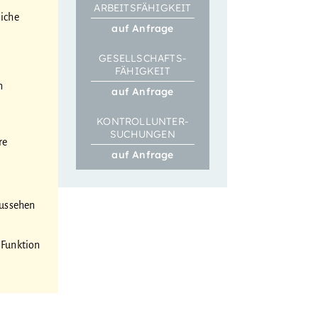
ARBEITS­FÄHIGKEIT
liche
auf Anfrage
GESELL­SCHAFTS­­
FÄHIGKEIT
n
auf Anfrage
KONTROLL­­UNTER­
SUCHUNGEN
re
auf Anfrage
Aussehen
 Funktion