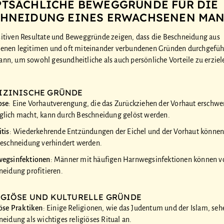
TSÄCHLICHE BEWEGGRÜNDE FÜR DIE
CHNEIDUNG EINES ERWACHSENEN MA
sitiven Resultate und Beweggründe zeigen, dass die Beschneidung aus
denen legitimen und oft miteinander verbundenen Gründen durchgefüh
nn, um sowohl gesundheitliche als auch persönliche Vorteile zu erziel
IZINISCHE GRÜNDE
ose
: Eine Vorhautverengung, die das Zurückziehen der Vorhaut erschwe
lich macht, kann durch Beschneidung gelöst werden.
tis
: Wiederkehrende Entzündungen der Eichel und der Vorhaut können
Beschneidung verhindert werden.
egsinfektionen
: Männer mit häufigen Harnwegsinfektionen können v
neidung profitieren.
IGIÖSE UND KULTURELLE GRÜNDE
iöse Praktiken
: Einige Religionen, wie das Judentum und der Islam, seh
eidung als wichtiges religiöses Ritual an.