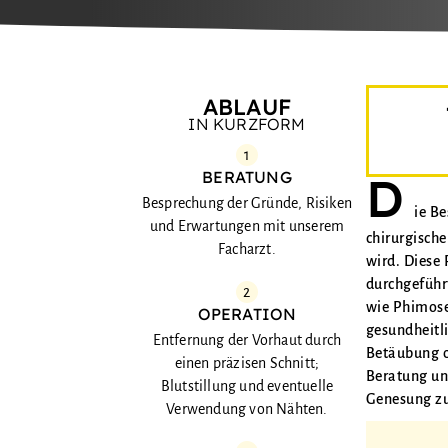
ABLAUF
IN KURZFORM
1
BERATUNG
D
Besprechung der Gründe, Risiken
ie B
und Erwartungen mit unserem
chirurgische
Facharzt.
wird. Diese
durchgeführ
2
wie Phimose
OPERATION
gesundheitli
Entfernung der Vorhaut durch
Betäubung od
einen präzisen Schnitt;
Beratung un
Blutstillung und eventuelle
Genesung zu
Verwendung von Nähten.