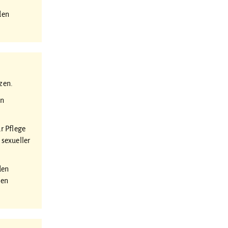
den
zen.
en
ur Pflege
sexueller
den
nen