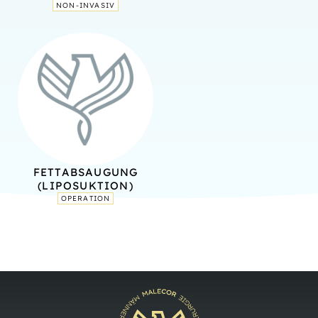
NON-INVASIV
FETTAB­SAUGUNG
(LIPO­SUKTION)
OPERATION