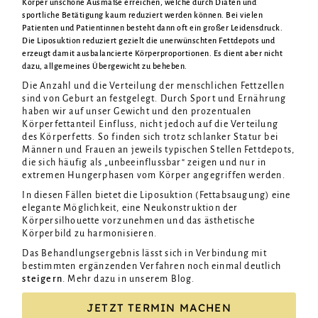
Körper unschöne Ausmaße erreichen, welche durch Diäten und
sportliche Betätigung kaum reduziert werden können. Bei vielen
Patienten und Patientinnen besteht dann oft ein großer Leidensdruck.
Die Liposuktion reduziert gezielt die unerwünschten Fettdepots und
erzeugt damit ausbalancierte Körperproportionen. Es dient aber nicht
dazu, allgemeines Übergewicht zu beheben.
Die Anzahl und die Verteilung der menschlichen Fettzellen
sind von Geburt an festgelegt. Durch Sport und Ernährung
haben wir auf unser Gewicht und den prozentualen
Körperfettanteil Einfluss, nicht jedoch auf die Verteilung
des Körperfetts. So finden sich trotz schlanker Statur bei
Männern und Frauen an jeweils typischen Stellen Fettdepots,
die sich häufig als „unbeeinflussbar“ zeigen und nur in
extremen Hungerphasen vom Körper angegriffen werden.
In diesen Fällen bietet die Liposuktion (Fettabsaugung) eine
elegante Möglichkeit, eine Neukonstruktion der
Körpersilhouette vorzunehmen und das ästhetische
Körperbild zu harmonisieren.
Das Behandlungsergebnis lässt sich in Verbindung mit
bestimmten ergänzenden Verfahren
noch einmal deutlich
steigern
. Mehr dazu in unserem
Blog
.
JETZT TERMIN MACHEN