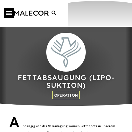
FETTAB­SAUGUNG (LIPO­
SUKTION)
OPERATION
A
bhängig von der Veranlagung können Fettdepots in unserem