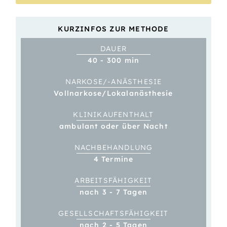
KURZINFOS ZUR METHODE
DAUER
40 - 300 min
NARKOSE/-ANÄSTHESIE
Vollnarkose/­Lokalanästhesie
KLINIK­­AUFENTHALT
ambulant oder über Nacht
NACH­BEHANDLUNG
4 Termine
ARBEITS­FÄHIGKEIT
nach 3 - 7 Tagen
GESELL­SCHAFTS­­FÄHIGKEIT
nach 2 - 5 Tagen