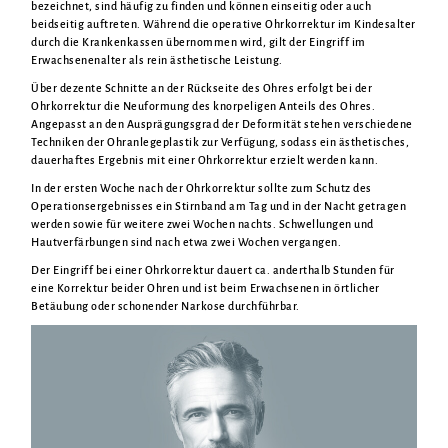
bezeichnet, sind häufig zu finden und können einseitig oder auch
beidseitig auftreten. Während die operative Ohrkorrektur im Kindesalter
durch die Krankenkassen übernommen wird, gilt der Eingriff im
Erwachsenenalter als rein ästhetische Leistung.
Über dezente Schnitte an der Rückseite des Ohres erfolgt bei der
Ohrkorrektur die Neuformung des knorpeligen Anteils des Ohres.
Angepasst an den Ausprägungsgrad der Deformität stehen verschiedene
Techniken der Ohranlegeplastik zur Verfügung, sodass ein ästhetisches,
dauerhaftes Ergebnis mit einer Ohrkorrektur erzielt werden kann.
In der ersten Woche nach der Ohrkorrektur sollte zum Schutz des
Operationsergebnisses ein Stirnband am Tag und in der Nacht getragen
werden sowie für weitere zwei Wochen nachts. Schwellungen und
Hautverfärbungen sind nach etwa zwei Wochen vergangen.
Der Eingriff bei einer Ohrkorrektur dauert ca. anderthalb Stunden für
eine Korrektur beider Ohren und ist beim Erwachsenen in örtlicher
Betäubung oder schonender Narkose durchführbar.