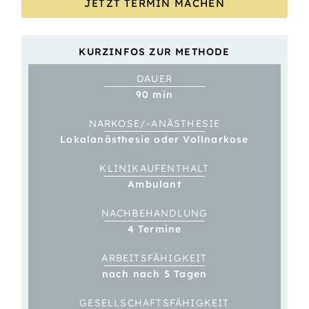
JETZT TERMIN MACHEN
KURZINFOS ZUR METHODE
DAUER
90 min
NARKOSE/-ANÄSTHESIE
Lokalanästhesie oder Vollnarkose
KLINIK­­AUFENTHALT
Ambulant
NACH­BEHANDLUNG
4 Termine
ARBEITS­FÄHIGKEIT
nach nach 5 Tagen
GESELL­SCHAFTS­­FÄHIGKEIT