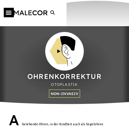
OHREN­KORREKTUR
OTOPLASTIK
NON-INVASIV
A
bstehende Ohren, in der Kindheit auch als Segelohren