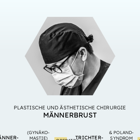
PLASTISCHE UND ÄSTHETISCHE CHIRURGIE
MÄNNER­BRUST
(GYNÄKO­
& POLAND­
ÄNNER­
TRICHTER­
MASTIE)
SYNDROM