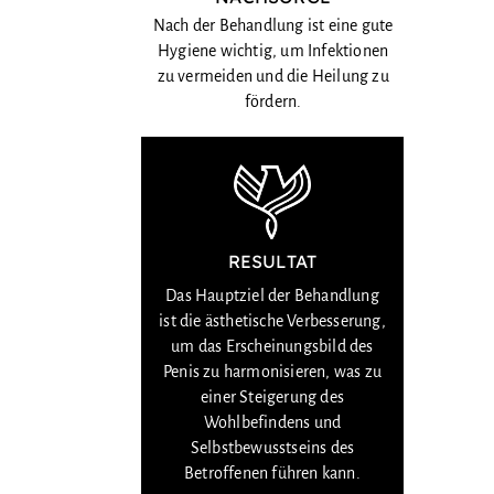
Nach der Behandlung ist eine gute
Hygiene wichtig, um Infektionen
zu vermeiden und die Heilung zu
fördern.
RESULTAT
Das Hauptziel der Behandlung
ist die ästhetische Verbesserung,
um das Erscheinungsbild des
Penis zu harmonisieren, was zu
einer Steigerung des
Wohlbefindens und
Selbstbewusstseins des
Betroffenen führen kann.