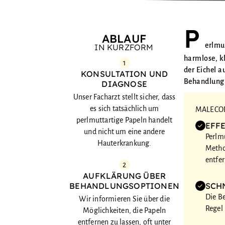
P
ABLAUF
erlmut
IN KURZFORM
harmlose, k
1
der Eichel a
KONSULTATION UND
Behandlung, 
DIAGNOSE
Unser Facharzt stellt sicher, dass
es sich tatsächlich um
MALECOR 
perlmuttartige Papeln handelt
EFF
und nicht um eine andere
Perlm
Hauterkrankung.
Metho
entfe
2
AUFKLÄRUNG ÜBER
BEHANDLUNGSOPTIONEN
SCH
Die Be
Wir informieren Sie über die
Regel 
Möglichkeiten, die Papeln
entfernen zu lassen, oft unter