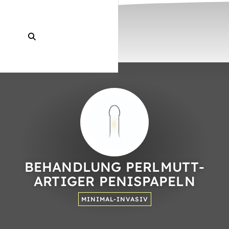
BEHAND­LUNG PERL­MUTT­
ARTIGER PENIS­PAPELN
MINIMAL-INVASIV