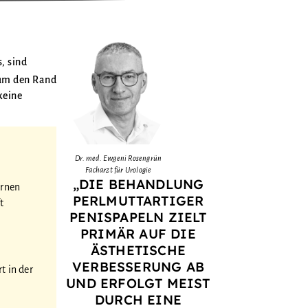
, sind
 um den Rand
keine
Dr. med. Ewgeni Rosengrün
Facharzt für Urologie
„DIE BEHANDLUNG
ernen
PERLMUTTARTIGER
t
PENISPAPELN ZIELT
PRIMÄR AUF DIE
ÄSTHETISCHE
VERBESSERUNG AB
t in der
UND ERFOLGT MEIST
DURCH EINE