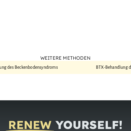
WEITERE METHODEN
ung des Becken­boden­syndroms
BTX-Behand­lung d
RENEW
YOURSELF!