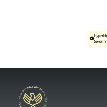
Hyper­h
(gegen s