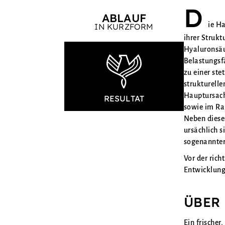
D
ABLAUF
ie H
IN KURZFORM
ihrer Strukt
Hyaluronsäu
Belastungsf
zu einer st
strukturell
Hauptursach
RESULTAT
sowie im Ra
Neben diese
ursächlich 
sogenannter
Vor der rich
Entwicklung
ÜBER
Ein frischer