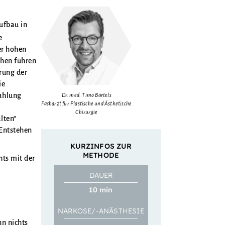
ufbau in
e
er hohen
chen führen
rung der
ie
ahlung
Dr. med. Timo Bartels
Facharzt für Plastische und Ästhetische
Chirurgie
lten“
 Entstehen
KURZINFOS ZUR
METHODE
hts mit der
DAUER
10 min
NARKOSE/-ANÄSTHESIE
nn nichts