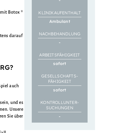
-
 mit Botox ®
KLINIK­­AUFENTHALT
Ambulant
NACH­BEHANDLUNG
tens darauf
-
ARBEITS­FÄHIGKEIT
sofort
URG?
GESELL­SCHAFTS­­
FÄHIGKEIT
spiel auch
sofort
KONTROLL­­UNTER­
sein, und es
SUCHUNGEN
men. Unsere
ren Sie über
-
Fall