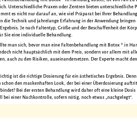
ich. Unterschiedliche Praxen oder Zentren bieten unterschiedliche P
ommt es nicht nur darauf an, wie viel Präparat bei Ihrer Behandlun
rn die Technik und jahrelange Erfahrung in der Anwendung bringen
Ergebnis. Je nach Faltentyp, Größe und der Beschaffenheit der Körp
für Sie eine individuelle Behandlung.
ollte man sich, bevor man eine Faltenbehandlung mit Botox ® in H
edoch nicht hauptsächlich mit dem Preis, sondern vor allem mit all
en, auch zu den Risiken, auseinandersetzen. Der Experte macht de
!
chtig ist die richtige Dosierung für ein ästhetisches Ergebnis. Den
h schon den maskenhaften Look, der bei einer Überdosierung auftri
indet? Bei der ersten Behandlung wird daher oft eine kleine Dosis 
l bei einer Nachkontrolle, sofern nötig, noch etwas „nachgelegt“.