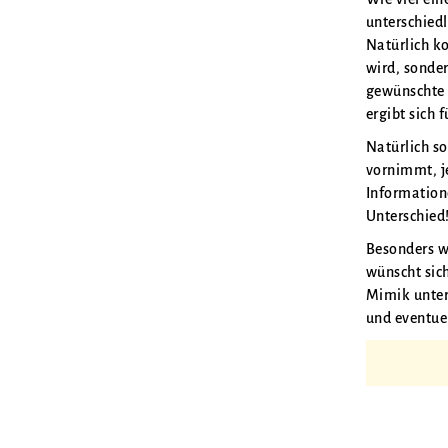
unterschiedl
Natürlich k
wird, sonde
gewünschte 
ergibt sich 
Natürlich s
vornimmt, j
Information
Unterschied
Besonders wi
wünscht sic
Mimik unterb
und eventuel