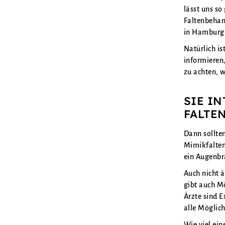
lässt uns so
Faltenbehan
in Hamburg 
Natürlich is
informieren
zu achten, 
SIE IN
FALTE
Dann sollte
Mimikfalten 
ein Augenbra
Auch nicht 
gibt auch M
Ärzte sind 
alle Möglich
Wie viel ein