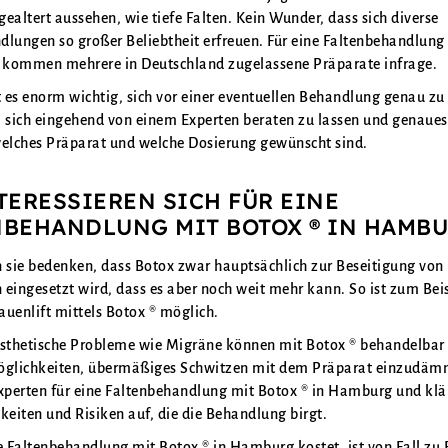
 gealtert aussehen, wie tiefe Falten. Kein Wunder, dass sich diverse
dlungen so großer Beliebtheit erfreuen. Für eine Faltenbehandlung
kommen mehrere in Deutschland zugelassene Präparate infrage.
t es enorm wichtig, sich vor einer eventuellen Behandlung genau zu
, sich eingehend von einem Experten beraten zu lassen und genaues
welches Präparat und welche Dosierung gewünscht sind.
TERESSIEREN SICH FÜR EINE
NBEHANDLUNG MIT BOTOX ® IN HAMB
n sie bedenken, dass Botox zwar hauptsächlich zur Beseitigung von
eingesetzt wird, dass es aber noch weit mehr kann. So ist zum Bei
uenlift mittels Botox ® möglich.
ästhetische Probleme wie Migräne können mit Botox ® behandelbar 
öglichkeiten, übermäßiges Schwitzen mit dem Präparat einzudäm
Experten für eine Faltenbehandlung mit Botox ® in Hamburg und klä
keiten und Risiken auf, die die Behandlung birgt.
e Faltenbehandlung mit Botox ® in Hamburg kostet, ist von Fall zu 