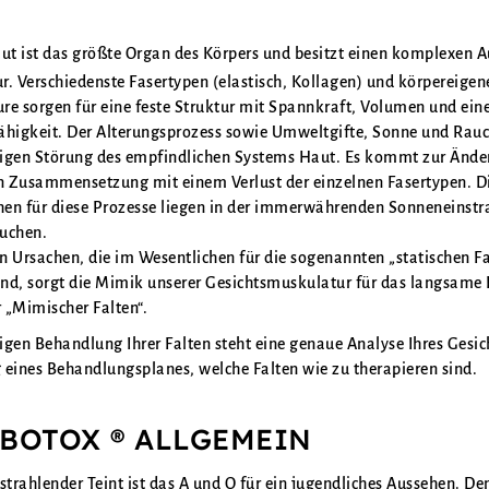
aut ist das größte Organ des Körpers und besitzt einen komplexen A
ur. Verschiedenste Fasertypen (elastisch, Kollagen) und körpereigen
re sorgen für eine feste Struktur mit Spannkraft, Volumen und ein
ähigkeit. Der Alterungsprozess sowie Umweltgifte, Sonne und Rau
etigen Störung des empfindlichen Systems Haut. Es kommt zur Ände
en Zusammensetzung mit einem Verlust der einzelnen Fasertypen. D
en für diese Prozesse liegen in der immerwährenden Sonneneinstr
uchen.
n Ursachen, die im Wesentlichen für die sogenannten „statischen Fa
sind, sorgt die Mimik unserer Gesichtsmuskulatur für das langsame
 „Mimischer Falten“.
tigen Behandlung Ihrer Falten steht eine genaue Analyse Ihres Gesic
 eines Behandlungsplanes, welche Falten wie zu therapieren sind.
 BOTOX ® ALLGEMEIN
, strahlender Teint ist das A und O für ein jugendliches Aussehen. De