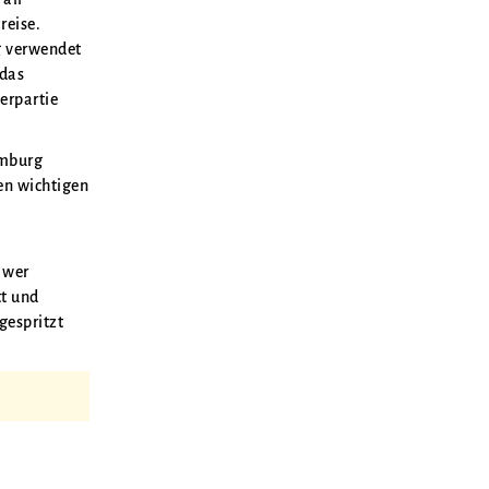
reise.
g verwendet
 das
erpartie
amburg
en wichtigen
n
n wer
tt und
gespritzt